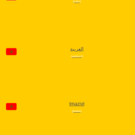
(turks)
العربية
(arabisch)
tmaziɣt
(berber)