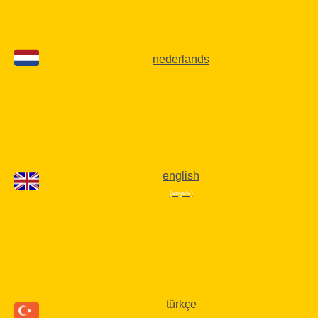
nederlands
english
(engels)
türkçe