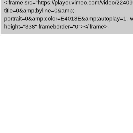
<iframe src="https://player.vimeo.com/video/2240
title=0&amp;byline=0&amp;
portrait=0&amp;color=E4018E&amp;autoplay=1" w
height="338" frameborder="0"></iframe>